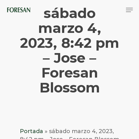
Skip
Men
sábado
to
main
Close
content
marzo 4,
Menu
2023, 8:42 pm
– Jose –
Foresan
Blossom
Portada
»
sábado marzo 4, 2023,