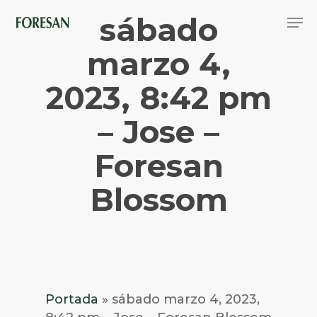
Skip
Men
sábado
to
main
Close
content
marzo 4,
Menu
2023, 8:42 pm
– Jose –
Foresan
Blossom
Portada
»
sábado marzo 4, 2023,