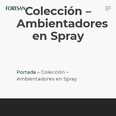
Skip
Men
Colección –
to
main
Close
content
Ambientadores
Menu
en Spray
Portada
»
Colección –
Ambientadores en Spray